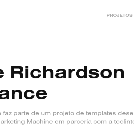
PROJETOS
 Richardson 
rance
 faz parte de um projeto de templates dese
keting Machine em parceria com a toolinte